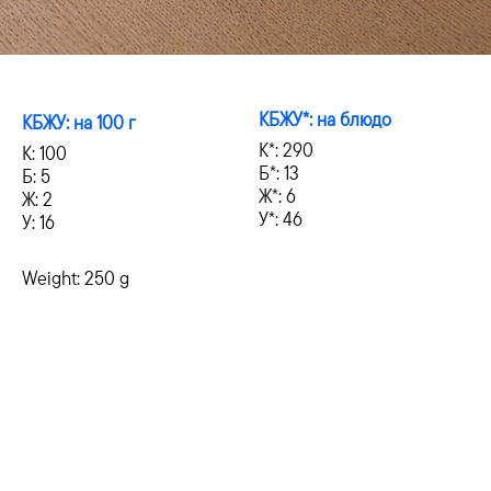
КБЖУ*: на блюдо
КБЖУ: на 100 г
К*: 290
К: 100
Б*: 13
Б: 5
Ж*: 6
Ж: 2
У*: 46
У: 16
Weight: 250 g