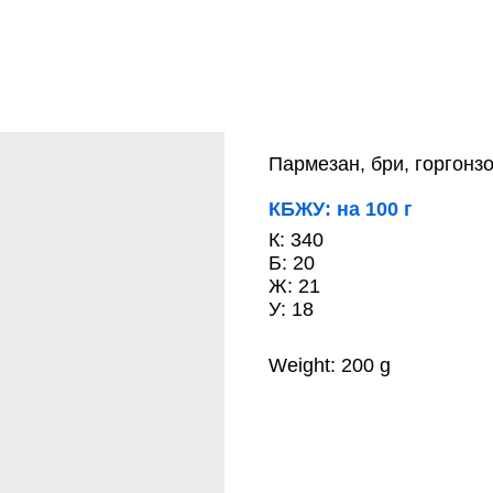
Пармезан, бри, горгонз
КБЖУ: на 100 г
К: 340
Б: 20
Ж: 21
У: 18
Weight: 200 g