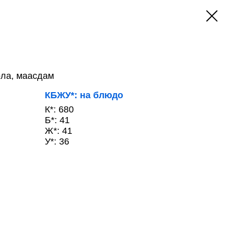
ола, маасдам
КБЖУ*: на блюдо
К*: 680
Б*: 41
Ж*: 41
У*: 36