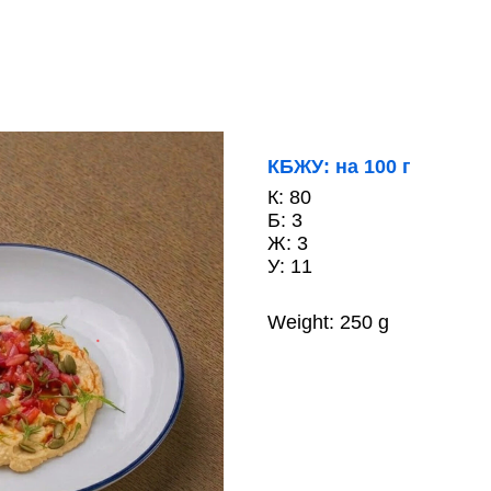
КБЖУ: на 100 г
К: 80
Б: 3
Ж: 3
У: 11
Weight: 250 g