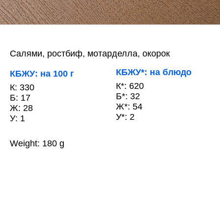
Салями, ростбиф, мотарделла, окорок
КБЖУ*: на блюдо
КБЖУ: на 100 г
К*: 620
К: 330
Б*: 32
Б: 17
Ж*: 54
Ж: 28
У*: 2
У: 1
Weight: 180 g