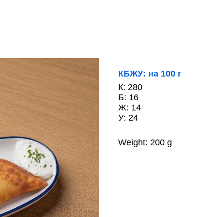
КБЖУ: на 100 г
К: 280
Б: 16
Ж: 14
У: 24
Weight: 200 g