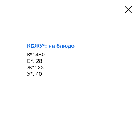
КБЖУ*: на блюдо
К*: 480
Б*: 28
Ж*: 23
У*: 40