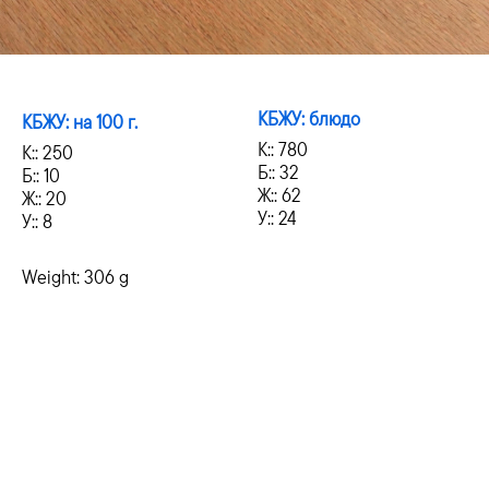
КБЖУ: блюдо
КБЖУ: на 100 г.
К:: 780
К:: 250
Б:: 32
Б:: 10
Ж:: 62
Ж:: 20
У:: 24
У:: 8
Weight: 306 g