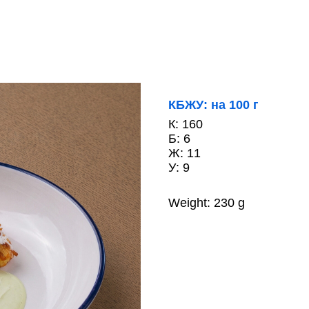
КБЖУ: на 100 г
К: 160
Б: 6
Ж: 11
У: 9
Weight: 230 g