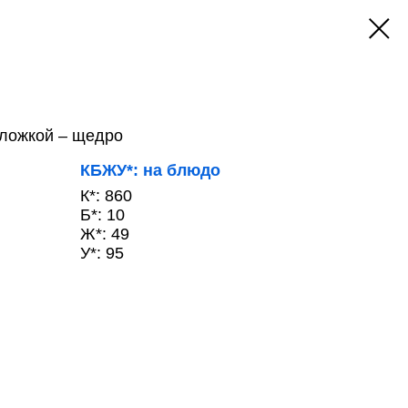
ложкой – щедро
КБЖУ*: на блюдо
К*: 860
Б*: 10
Ж*: 49
У*: 95